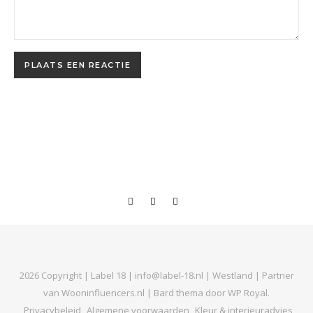
2026 Copyright | Label 18 | info@label-18.nl | Westland | Partner
van Wooninfluencers.nl |
Bard thema door
WP Royal
.
Privacybeleid
Algemene voorwaarden
Kleur & interieuradvies